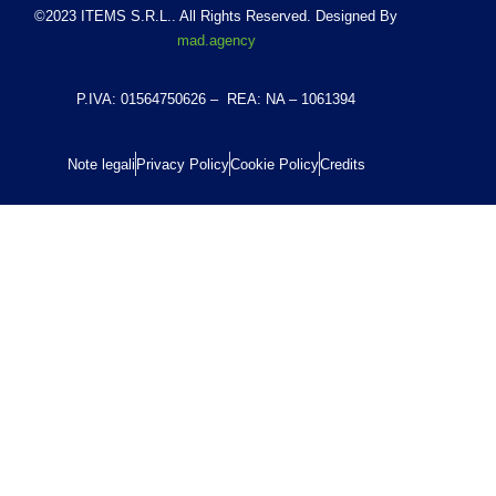
©2023 ITEMS S.R.L.. All Rights Reserved. Designed By
mad.agency
P.IVA: 01564750626 – REA: NA – 1061394
Note legali
Privacy Policy
Cookie Policy
Credits