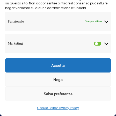
su questo sito. Non acconsentire o ritirare il consenso può influire
negativamente su alcune caratteristiche e funzioni.
PEC
items.consulenza@legalpec.me
Funzionale
Sempre attivo
LINK RAPIDI
Marketing
Università degli Studi del Sannio
Consiglio Nazionale Ricerche
Accetta
ReLUIS
Nega
Protezione Civile
PARTNER
Salva preferenze
1
Università degli Studi del Sannio
Cookie Policy
Privacy Policy