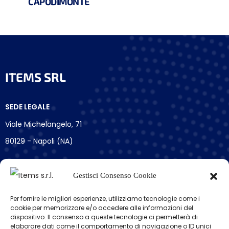
CAPODIMONTE
ITEMS SRL
SEDE LEGALE
Viale Michelangelo, 71
80129 - Napoli (NA)
TELEFONO
Gestisci Consenso Cookie
+39 0824 305575
Per fornire le migliori esperienze, utilizziamo tecnologie come i
cookie per memorizzare e/o accedere alle informazioni del
E-MAIL
dispositivo. Il consenso a queste tecnologie ci permetterà di
info@items-srl.it
elaborare dati come il comportamento di navigazione o ID unici